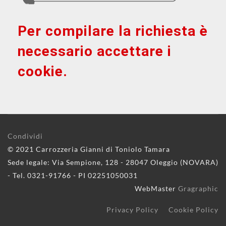
Per compilare la richiesta è
necessario accettare i
cookie.
Condividi
© 2021 Carrozzeria Gianni di Toniolo Tamara
Sede legale: Via Sempione, 128 - 28047 Oleggio (NOVARA)
- Tel. 0321-91766 - PI 02251050031
WebMaster
Gragraphic
Privacy Policy
Cookie Policy