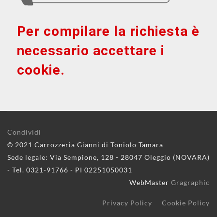
Per compilare la richiesta è
necessario accettare i
cookie.
Condividi
© 2021 Carrozzeria Gianni di Toniolo Tamara
Sede legale: Via Sempione, 128 - 28047 Oleggio (NOVARA)
- Tel. 0321-91766 - PI 02251050031
WebMaster
Gragraphic
Privacy Policy
Cookie Policy