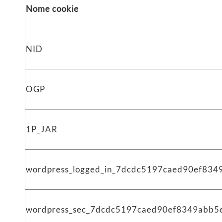
Nome cookie
NID
OGP
1P_JAR
wordpress_logged_in_7dcdc5197caed90ef83
wordpress_sec_7dcdc5197caed90ef8349abb5